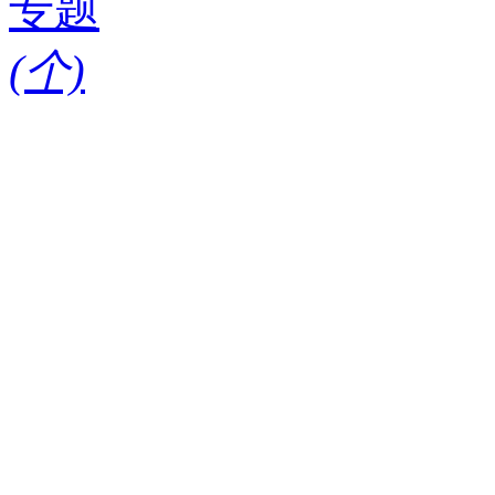
专题
(
个)
请输入搜索关键词
红酒知识
酒款
酒庄