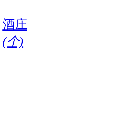
酒庄
(
个)