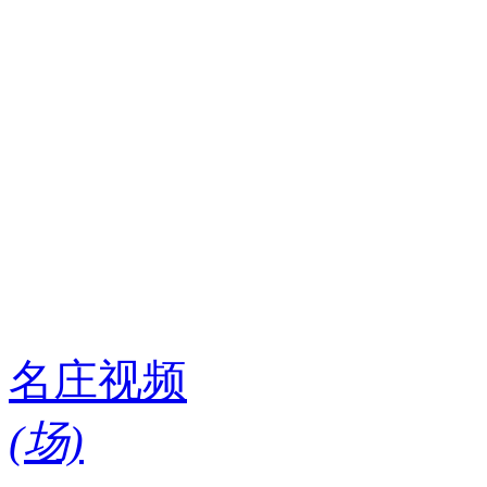
名庄视频
(
场)