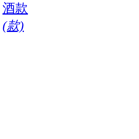
酒款
(
款)