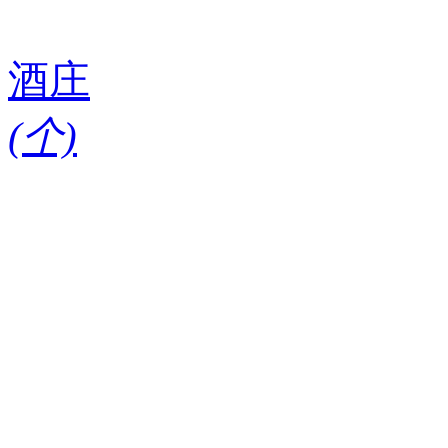
酒庄
(
个)