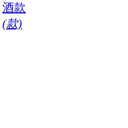
酒款
(
款)