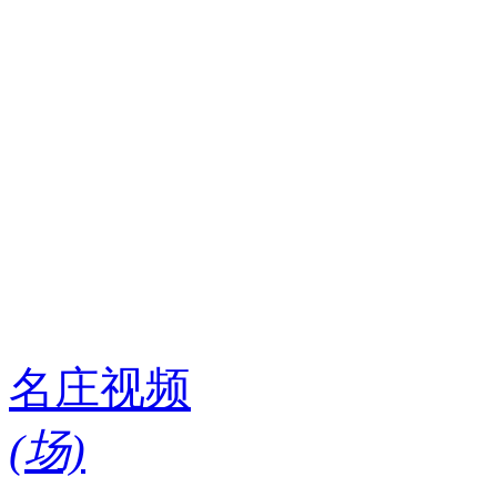
名庄视频
(
场)