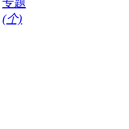
专题
(
个)
请输入搜索关键词
红酒知识
酒款
酒庄