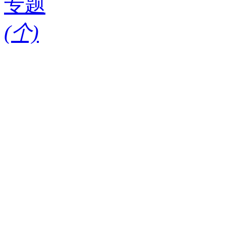
专题
(
个)
请输入搜索关键词
红酒知识
酒款
酒庄