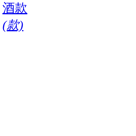
酒款
(
款)