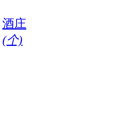
酒庄
(
个)