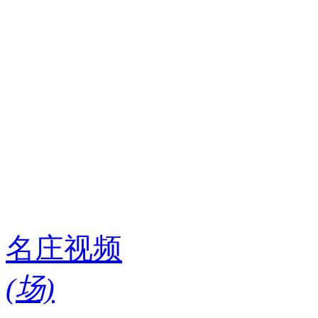
名庄视频
(
场)